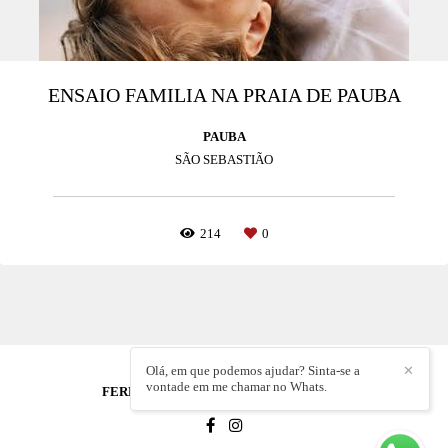
ENSAIO FAMILIA NA PRAIA DE PAUBA
PAUBA
SÃO SEBASTIÃO
214
0
Olá, em que podemos ajudar? Sinta-se a
✕
vontade em me chamar no Whats.
FERNANDA ROMEU SIMOES
/
CONTATO