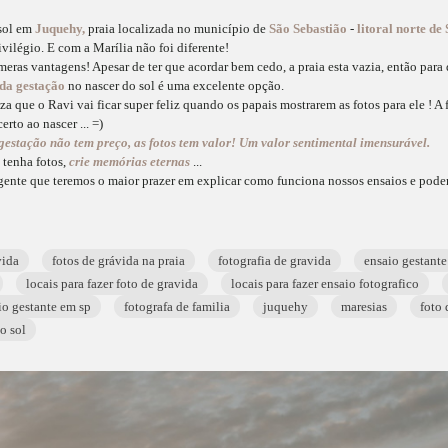
 sol em
Juquehy,
praia localizada no município de
São Sebastião
-
litoral norte de 
ivilégio. E com a Marília não foi diferente!
eras vantagens! Apesar de ter que acordar bem cedo, a praia esta vazia, então para
 da gestação
no nascer do sol é uma excelente opção.
a que o Ravi vai ficar super feliz quando os papais mostrarem as fotos para ele ! A f
rto ao nascer ... =)
a gestação não tem preço, as fotos tem valor! Um valor sentimental imensurável.
 tenha fotos,
crie memórias eternas
...
gente que teremos o maior prazer em explicar como funciona nossos ensaios e pode
vida
fotos de grávida na praia
fotografia de gravida
ensaio gestante
locais para fazer foto de gravida
locais para fazer ensaio fotografico
io gestante em sp
fotografa de familia
juquehy
maresias
foto 
o sol