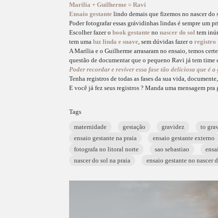
Marilia + Guilherme = Ravi
Ensaio gestante
lindo demais que fizemos no nascer do
Poder fotografar essas grávidinhas lindas é sempre um pr
Escolher fazer o
book gestante
no
nascer do sol
tem inúm
tem uma
luz linda e suave
, sem dúvidas fazer o
registro
A Marília e o Guilherme arrasaram no ensaio, temos certez
questão de documentar que o pequeno Ravi já tem time ce
Poder recordar e reviver essa fase tão deliciosa que é 
Tenha registros de todas as fases da sua vida, documente,
E você já fez seus registros ? Manda uma mensagem pra 
Tags
maternidade
gestação
gravidez
to gra
ensaio gestante na praia
ensaio gestante externo
fotografa no litoral norte
sao sebastiao
ensa
nascer do sol na praia
ensaio gestante no nascer d