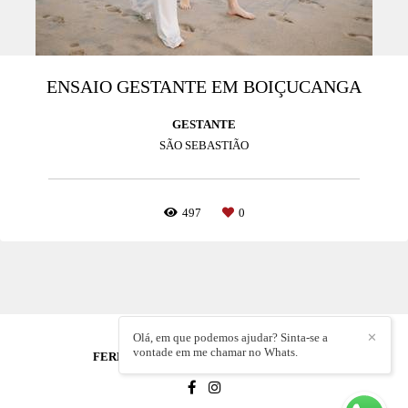
ENSAIO GESTANTE EM BOIÇUCANGA
GESTANTE
SÃO SEBASTIÃO
497
0
Olá, em que podemos ajudar? Sinta-se a
✕
vontade em me chamar no Whats.
FERNANDA ROMEU SIMOES
/
CONTATO