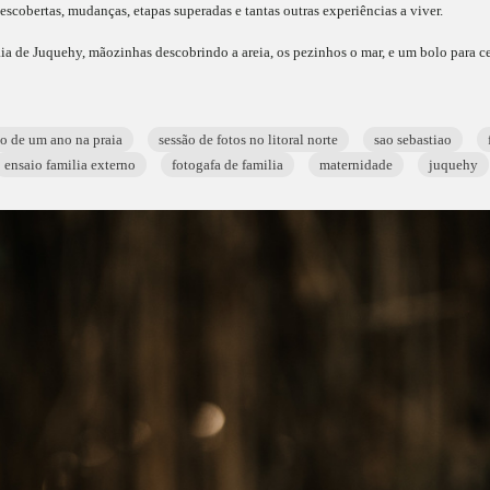
escobertas, mudanças, etapas superadas e tantas outras experiências a viver.
ia de Juquehy, mãozinhas descobrindo a areia, os pezinhos o mar, e um bolo para ce
o de um ano na praia
sessão de fotos no litoral norte
sao sebastiao
ensaio familia externo
fotogafa de familia
maternidade
juquehy