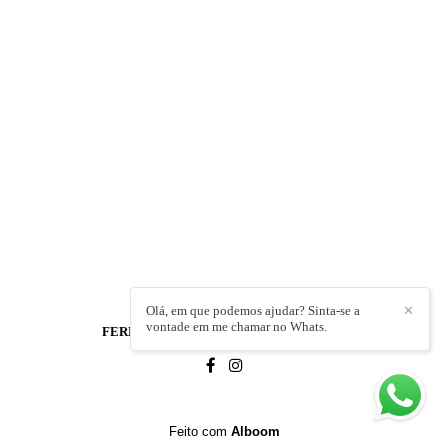
Olá, em que podemos ajudar? Sinta-se a
✕
vontade em me chamar no Whats.
FERNANDA ROMEU SIMOES
/
CONTATO
Feito com
Alboom