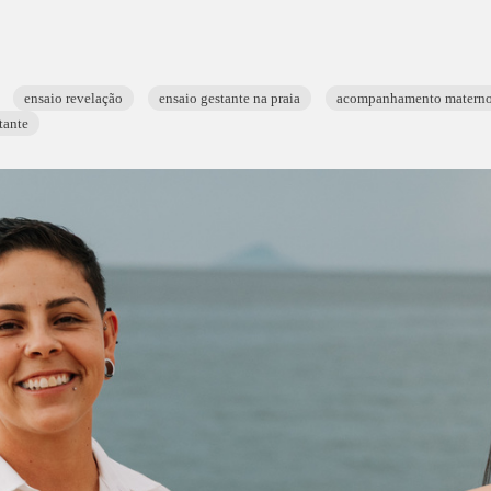
ensaio revelação
ensaio gestante na praia
acompanhamento matern
tante