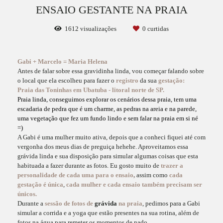
ENSAIO GESTANTE NA PRAIA
1612
visualizações
0
curtidas
Gabi + Marcelo = Maria Helena
Antes de falar sobre essa gravidinha linda, vou começar falando sobre
o local que ela escolheu para fazer o
registro
da sua
gestação:
Praia das Toninhas em Ubatuba - litoral norte de SP.
Praia linda, conseguimos explorar os cenários dessa praia, tem uma
escadaria de pedra que é um charme, as pedras na areia e na parede,
uma vegetação que fez um fundo lindo e sem falar na praia em si né
=)
A Gabi é uma mulher muito ativa, depois que a conheci fiquei até com
vergonha dos meus dias de preguiça hehehe. Aproveitamos essa
grávida linda e sua disposição para simular algumas coisas que esta
habituada a fazer durante as fotos. Eu gosto muito de
trazer a
personalidade de cada uma para o ensaio
,
assim como
cada
gestação é única
,
cada mulher e cada ensaio também precisam ser
únicos.
Durante a
s
essão de fotos de
grávida
na praia
, pedimos para a Gabi
simular a corrida e a yoga que estão presentes na sua rotina, além de
fotos na água para remeter os momentos de nado.