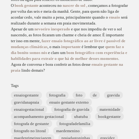
O
book gestante
aconteceu no
nascer do sol ,
começamos a fotografar
por volta das seis e meia da manhã. Gente, para quem não liga de
acordar cedo, vale muito a pena, principalmente quando o
ensaio
será
realizado durante a semana em praia movimentada.
Apesar de um
nevoeiro inesperado
e que nos impediu de ver o sol
nascendo, as fotos ficaram um charme e cheia de amor. É importante
ter isso em mente,
fazer ensaio fotográfico ao ar livre é passível de
mudanças climáticas
, o mais
importante
é lembrar que
quem faz o
dia bonito somos nós
e claro um
bom fotográfico com experiência e
habilidades para extrair o que há de melhor desses momentos
.
Agora de conversa e bora conferir as fotos desse
ensaio gestante na
praia
lindo demais?
Tags
ensaiogestante
fotografia
foto
de
gravida
gravidanapraia
ensaio gestante externo
ensaiogestacional
fotografia de gravida
maternidade
acompanhamento gestacional
ubatuba
bookgestante
fotografa de gestante
fotografadefamilia
fotografo no litoral
maedemenino
maedeprimeiraviagem
praiadastoninhas
gravidez