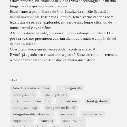
estava presente, via chamada de video ( viva a tecnologia que mesmo
longe permite que estejamos presente) .
Escolhemos a
praia Barra do Una
, localizada em São Sebastião,
litoral norte de SP
. Essa praia é incrível, tem diversos cenários bem
legais que dá para ser explorado, entre rio e mar, fomos clicando de
forma natural e expontânea.
A Nicole estava radiante, um sorriso lindo e esbanjando beleza. O Sol
por sua vez, nos presenteou com um dia lindo demais e um
pôr do sol
de tirar o fôlego.
O resultado desse ensaio vocês podem conferir abaixo =)
E você, já agendo seu ensaio com a gente ? Entra em contato , teremos
o maior prazer em conversar e documentar a sua história.
Tags
foto de gravida na praia
foto de gravida
book gestante
ensaio gestante
ensaio gestante na praia
barra do una
bookgestante
bookgestantesp
fotografo no litoral
fotografonolitoralnortesp
maresias
sao sebastiao
toque toque
camburi
camburizinho