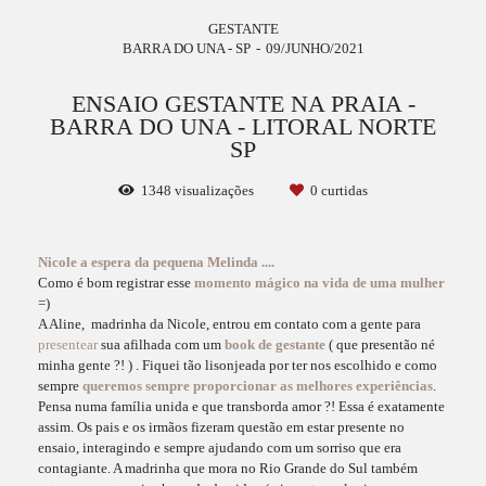
GESTANTE
BARRA DO UNA - SP
09/JUNHO/2021
ENSAIO GESTANTE NA PRAIA -
BARRA DO UNA - LITORAL NORTE
SP
1348
visualizações
0
curtidas
Nicole a espera da pequena Melinda ....
Como é bom registrar esse
momento mágico na vida de uma mulher
=)
A Aline, madrinha da Nicole, entrou em contato com a gente para
presentear
sua afilhada com um
book de gestante
( que presentão né
minha gente ?! ) . Fiquei tão lisonjeada por ter nos escolhido e como
sempre
queremos sempre proporcionar as melhores experiências
.
Pensa numa família unida e que transborda amor ?! Essa é exatamente
assim. Os pais e os irmãos fizeram questão em estar presente no
ensaio, interagindo e sempre ajudando com um sorriso que era
contagiante. A madrinha que mora no Rio Grande do Sul também