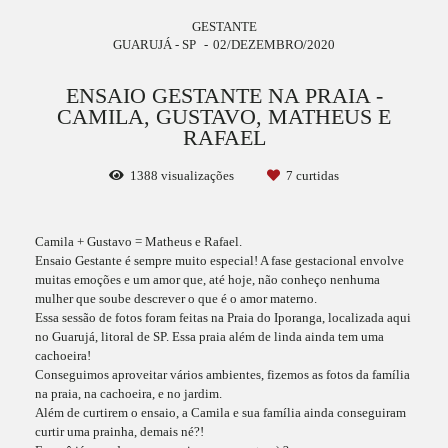
GESTANTE
GUARUJÁ - SP
02/DEZEMBRO/2020
ENSAIO GESTANTE NA PRAIA -
CAMILA, GUSTAVO, MATHEUS E
RAFAEL
1388
visualizações
7
curtidas
Camila + Gustavo = Matheus e Rafael.
Ensaio Gestante é sempre muito especial! A fase gestacional envolve
muitas emoções e um amor que, até hoje, não conheço nenhuma
mulher que soube descrever o que é o amor materno.
Essa sessão de fotos foram feitas na Praia do Iporanga, localizada aqui
no Guarujá, litoral de SP. Essa praia além de linda ainda tem uma
cachoeira!
Conseguimos aproveitar vários ambientes, fizemos as fotos da família
na praia, na cachoeira, e no jardim.
Além de curtirem o ensaio, a Camila e sua família ainda conseguiram
curtir uma prainha, demais né?!