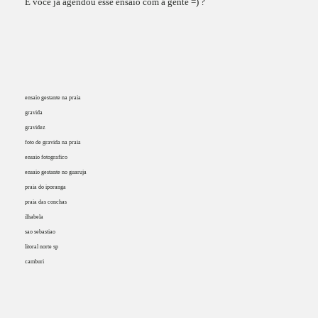
E você já agendou esse ensaio com a gente =) ?
ensaio gestante na praia
gravida
gravidez
foto de gravida na praia
ensaio fotografico
ensaio gestante no guaruja
praia do iporanga
praia das conchas
ilhabela
sao sebastiao
litoral norte sp
camburi