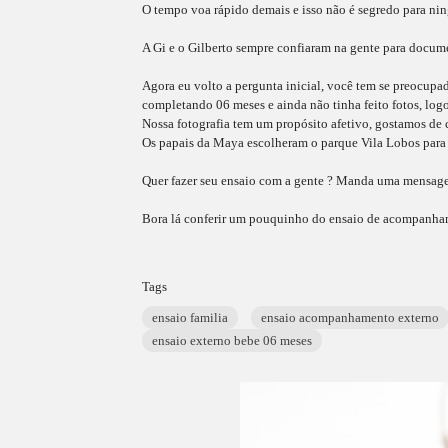
O tempo voa rápido demais e isso não é segredo para n
A Gi e o Gilberto sempre confiaram na gente para docu
Agora eu volto a pergunta inicial, você tem se preocupa
completando 06 meses e ainda não tinha feito fotos, logo
Nossa fotografia tem um propósito afetivo, gostamos de c
Os papais da Maya escolheram o parque Vila Lobos para fa
Quer fazer seu ensaio com a gente ? Manda uma mensagem
Bora lá conferir um pouquinho do ensaio de acompanh
Tags
ensaio familia
ensaio acompanhamento externo
ensaio externo bebe 06 meses